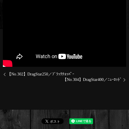
【No.302】DragStar250／ﾌﾞﾗｯｸﾁｮｯﾊﾟｰ
【No.304】DragStar400／ﾆｭｰﾛｯﾄﾞ