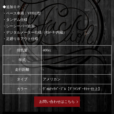
◆追加ＯＰ
・ベース車両：VH01J型
・タンデム仕様
・シーシーバー追加
・デジタルメーター仕様（ﾀｺﾒｰﾀｰ内蔵）
・足廻りＢアウト仕様
排気量
400cc
年式
-
走行距離
-
タイプ
アメリカン
カラー
ｳﾞｫﾙﾃｯｸﾊﾟｰﾌﾟﾙ【ｸﾞﾗｲﾝﾀﾞｰﾀﾄｩｰ仕上】
お問い合わせはこちら