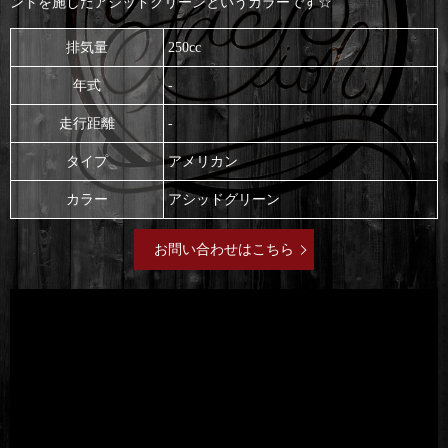
ントを施したアシッドグリーンというカラーです☆
排気量
250cc
年式
-
走行距離
-
タイプ
アメリカン
カラー
アシッドグリーン
お問い合わせはこちら