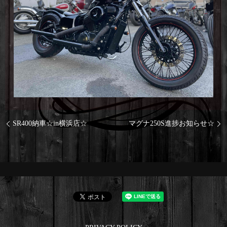
SR400納車☆in横浜店☆
マグナ250S進捗お知らせ☆