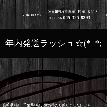
神奈川県横浜市瀬谷区瀬谷5-39-3
YOKOHAMA
045-325-8393
TEL/FAX
年内発送ラッシュ☆(*_*;
*;
・宮崎県A様・千葉県M様、変お待たせ致しました(;^_^A