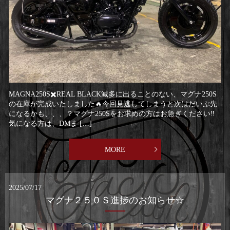
MAGNA250S✖️REAL BLACK滅多に出ることのない、マグナ250S
の在庫が完成いたしました🔥今回見逃してしまうと次はだいぶ先
になるかも、、、？マグナ250Sをお求めの方はお急ぎください‼️
気になる方は、DMま […]
MORE
2025/07/17
マグナ２５０Ｓ進捗のお知らせ☆