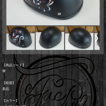
【商品コード】
華
【程度】
新品
【カラー】