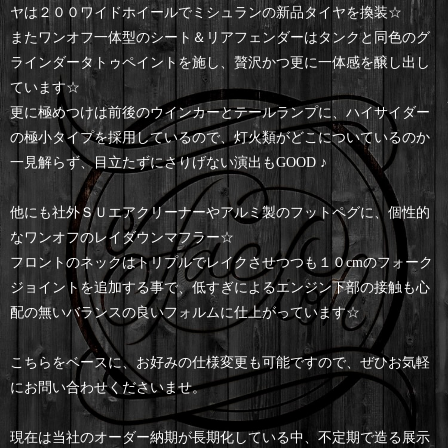
ヤは２００ワイドホイールでミシュランの新品タイヤを換装☆
またワンオフ一体型のシート＆リアフェンダーはタンクと同色のグ
ラインダータトゥペイントを施し、贅沢かつ更に一体感を醸し出し
ています☆
更に極めつけは前後のウインカーとテールランプに、ハイサイダー
の極小タイプを採用しているので、灯火類がどこについているのか
一見解らず、目立たずにさりげない演出もGOOD ♪
他にも社外ＳＵエアクリーナーやアルミ製のフットペグに、個性的
なワンオフのレイダウンマフラー☆
フロントのネックはトリプルでレイクさせつつも１０cmのフォーク
ジョイントを追加する事で、低すぎによるエンジン下部の接触も心
配の無いバランスの良いフォルムに仕上がっています☆
こちらをベースに、お好みの仕様変更も可能ですので、ぜひお気軽
にお問い合わせくださいませ。
現在は当社のオーダー納期が長期化している中、不定期で造る展示