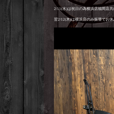
2/11(水)は祝日の為横浜店福岡店
翌2/12(木)は横浜店のみ振替で