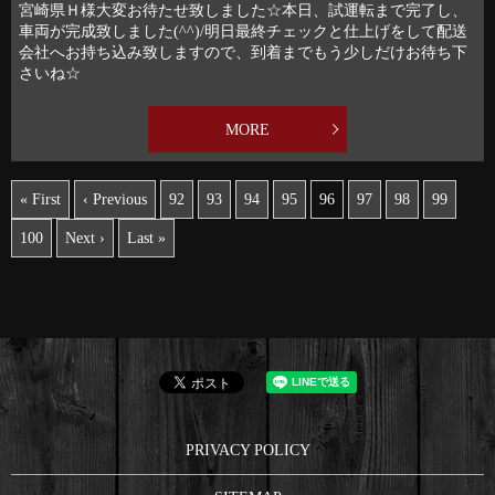
宮崎県Ｈ様大変お待たせ致しました☆本日、試運転まで完了し、
車両が完成致しました(^^)/明日最終チェックと仕上げをして配送
会社へお持ち込み致しますので、到着までもう少しだけお待ち下
さいね☆
MORE
« First
‹ Previous
92
93
94
95
96
97
98
99
100
Next ›
Last »
PRIVACY POLICY