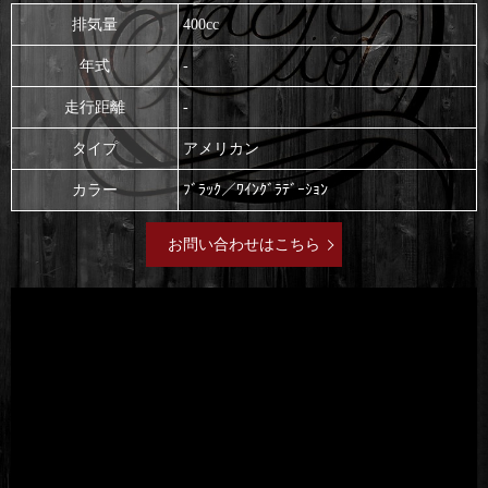
排気量
400cc
年式
-
走行距離
-
タイプ
アメリカン
カラー
ﾌﾞﾗｯｸ／ﾜｲﾝｸﾞﾗﾃﾞｰｼｮﾝ
お問い合わせはこちら