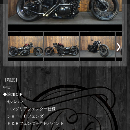
【程度】
中古
◆追加ＯＰ
・セパハン
・ロングリアフェンダー仕様
・ショートＦフェンダー
・Ｆ＆Ｒフェンダー同色ペイント