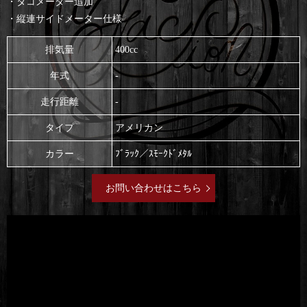
・タコメーター追加
・縦連サイドメーター仕様
排気量
400cc
年式
-
走行距離
-
タイプ
アメリカン
カラー
ﾌﾞﾗｯｸ／ｽﾓｰｸﾄﾞﾒﾀﾙ
お問い合わせはこちら