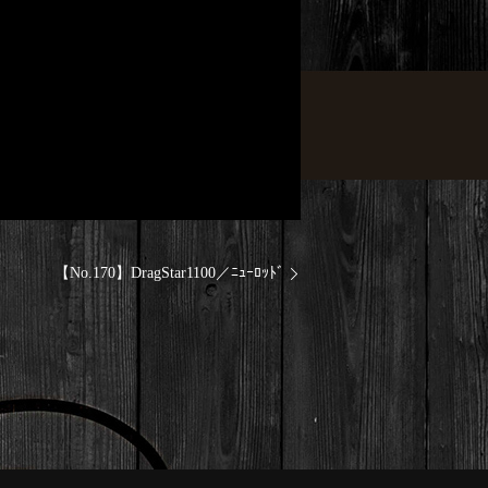
【No.170】DragStar1100／ﾆｭｰﾛｯﾄﾞ