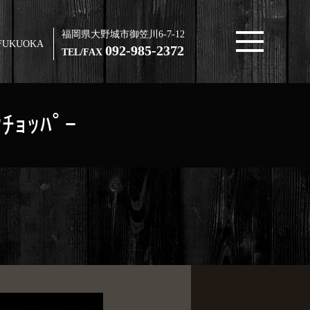
福岡県大野城市御笠川6-7-12
FUKUOKA
092-985-2372
TEL/FAX
ﾁｮｯﾊﾟｰ