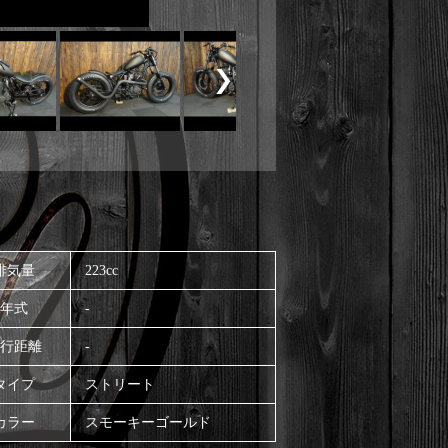
排気量
223cc
年式
-
行距離
-
タイプ
ストリート
カラー
スモーキーゴールド