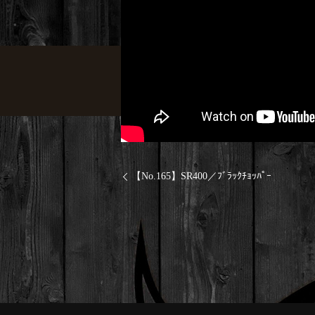
【No.165】SR400／ﾌﾞﾗｯｸﾁｮｯﾊﾟｰ