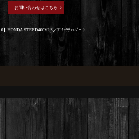
お問い合わせはこちら
16】HONDA STEED400VLS／ﾌﾞﾗｯｸﾁｮｯﾊﾟｰ