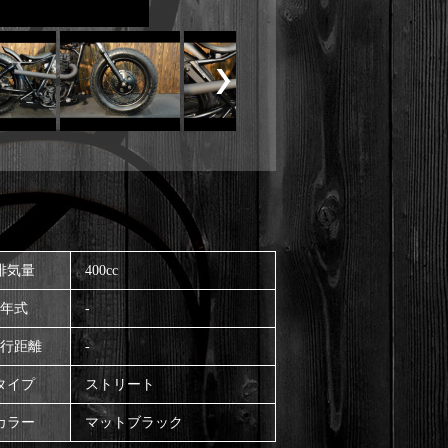
排気量
400cc
年式
-
行距離
-
タイプ
ストリート
カラー
マットブラック