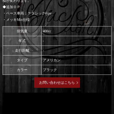
様が変わります。
◆追加ＯＰ
・ベース車両：クラシックtype
・メッキMix仕様
排気量
400cc
年式
-
走行距離
-
タイプ
アメリカン
カラー
ブラック
お問い合わせはこちら