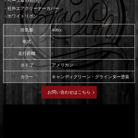
・ベース車VH01J型
・社外エアクリーナーカバー
・ホワイトリボン
排気量
400cc
年式
-
走行距離
-
タイプ
アメリカン
カラー
キャンディグリーン・グラインダー塗装
お問い合わせはこちら