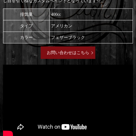
し
目を引く様なカスタムペイントとなっています☆
排気量
400cc
タイプ
アメリカン
カラー
フェザーブラック
お問い合わせはこちら