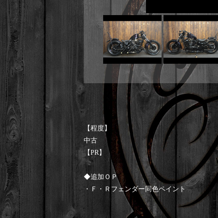
【程度】
中古
【PR】
◆追加ＯＰ
・Ｆ・Ｒフェンダー同色ペイント