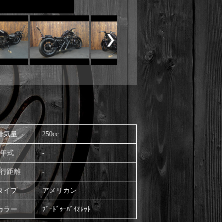
排気量
250cc
年式
-
行距離
-
タイプ
アメリカン
カラー
ﾌﾞｰﾄﾞｩｰﾊﾞｲｵﾚｯﾄ