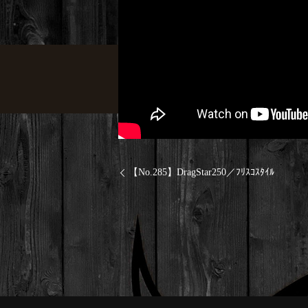
【No.285】DragStar250／ﾌﾘｽｺｽﾀｲﾙ