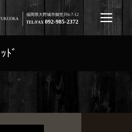
福岡県大野城市御笠川6-7-12
FUKUOKA
092-985-2372
TEL/FAX
ｯﾄﾞ