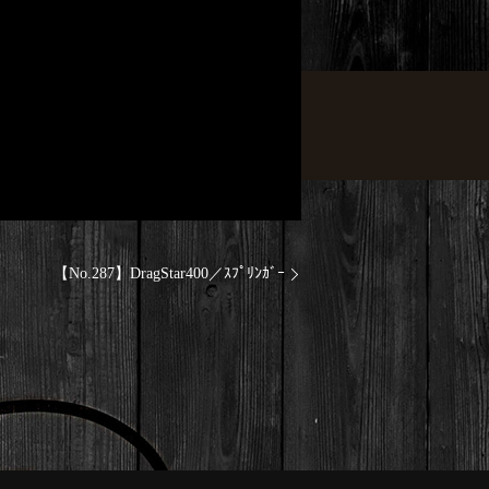
【No.287】DragStar400／ｽﾌﾟﾘﾝｶﾞｰ