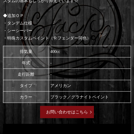
スタムの基本もしっかり抑えています☆
◆追加ＯＰ
・タンデム仕様
・シーシーバー
・特殊カスタムペイント（Ｒフェンダー同色）
排気量
400cc
年式
-
走行距離
-
タイプ
アメリカン
カラー
ブラック／グラナイトペイント
お問い合わせはこちら