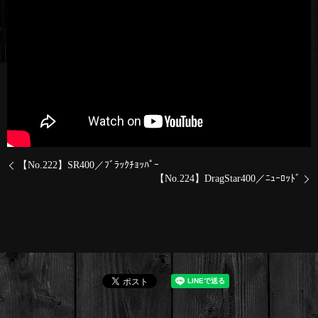
【No.222】SR400／ﾌﾞﾗｯｸﾁｮｯﾊﾟｰ
【No.224】DragStar400／ﾆｭｰﾛｯﾄﾞ