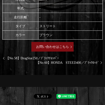
年式
-
走行距離
-
タイプ
ストリート
カラー
ブラウン
お問い合わせはこちら
【No.58】DragStar250／ﾌﾞﾗｯｸﾁｮｯﾊﾟｰ
【No.60】HONDA STEED400／ﾌﾞﾗｯｸﾛｯﾄﾞ