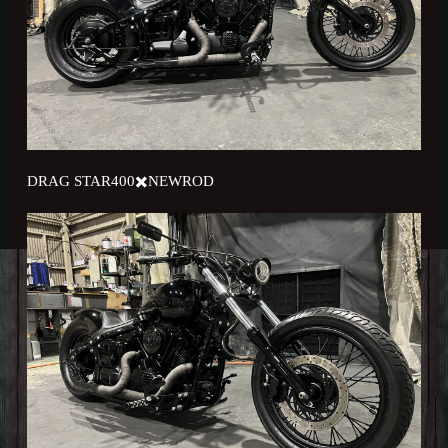
DRAG STAR400✖️NEWROD