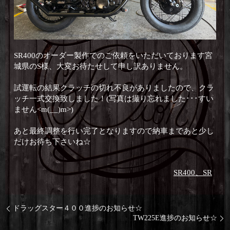
SR400のオーダー製作でのご依頼をいただいております宮
城県のS様、大変お待たせして申し訳ありません。
試運転の結果クラッチの切れ不良がありましたので、クラ
ッチ一式交換致しました！(写真は撮り忘れました･･･すい
ません<m(__)m>)
あと最終調整を行い完了となりますので納車まであと少し
だけお待ち下さいね☆
SR400、SR
ドラッグスター４００進捗のお知らせ☆
TW225E進捗のお知らせ☆