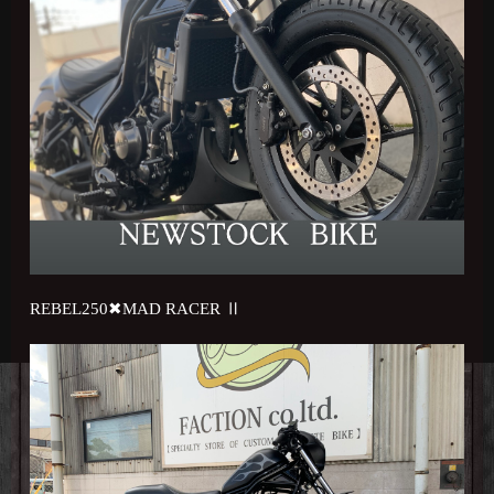
REBEL250✖︎MAD RACER Ⅱ