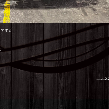
０です☆
！
☆
ドラッグ