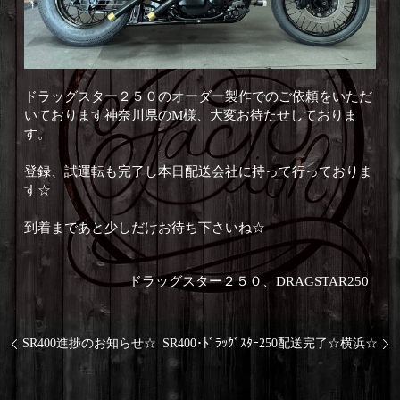
ドラッグスター２５０のオーダー製作でのご依頼をいただ
いております神奈川県のM様、大変お待たせしておりま
す。
登録、試運転も完了し本日配送会社に持って行っておりま
す☆
到着まであと少しだけお待ち下さいね☆
ドラッグスター２５０、DRAGSTAR250
SR400進捗のお知らせ☆
SR400･ﾄﾞﾗｯｸﾞｽﾀｰ250配送完了☆横浜☆