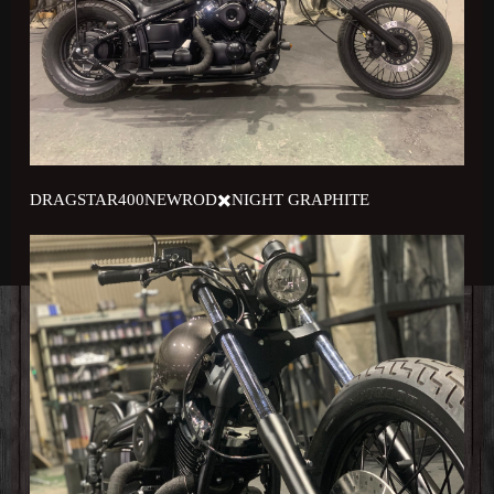
DRAGSTAR400NEWROD✖️NIGHT GRAPHITE