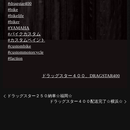
#dragstar400
#bike
#bikelife
#biker
#YAMAHA
#バイクカスタム
#カスタムペイント
#custombike
#custommotorcycle
#faction
ドラッグスター４００、DRAGSTAR400
ドラッグスター２５０納車☆福岡☆
ドラッグスター４００配送完了☆横浜☆