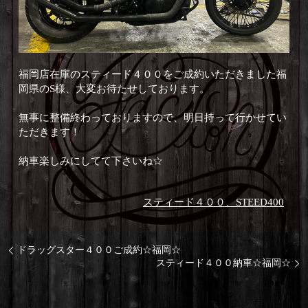
福岡店在庫のスティード４００をご成約いただきました福
岡県のS様、大変お待たせしております。
無事に整備終わっておりますので、明日持って行かせてい
ただきます！
納車楽しみにしてて下さいね☆
スティード４００、STEED400
ドラッグスター４００ご成約☆福岡☆
スティード４００納車☆福岡☆