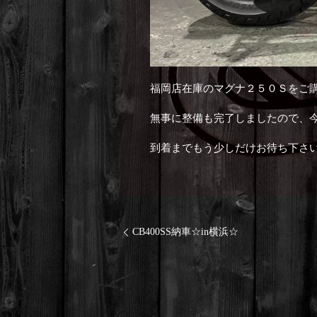
福岡店在庫のマグナ２５０Ｓをご
無事に整備も完了しましたので、
到着までもう少しだけお待ち下さ
CB400SS納車☆in横浜☆