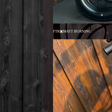
FTR✖️MATT BURNING