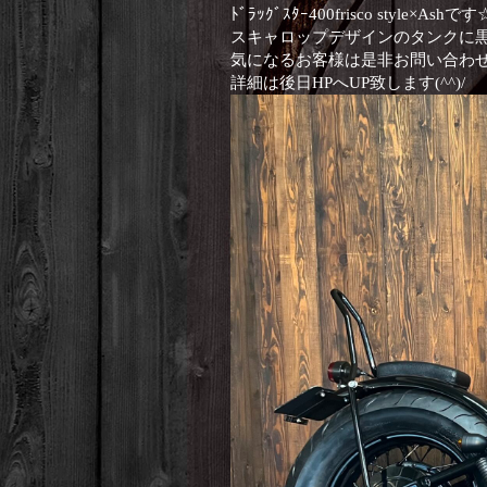
ﾄﾞﾗｯｸﾞｽﾀｰ400frisco style×Ashです
スキャロップデザインのタンクに
気になるお客様は是非お問い合わ
詳細は後日HPへUP致します(^^)/