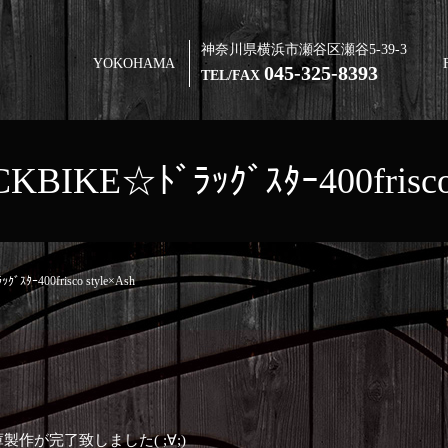
神奈川県横浜市瀬谷区瀬谷5-39-3
YOKOHAMA
045-325-8393
TEL/FAX
BIKE☆ﾄﾞﾗｯｸﾞｽﾀｰ400frisco 
ｽﾀｰ400frisco style×Ash
作が完了致しました( ;∀;)