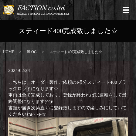
スティード400完成致しました☆
HOME
BLOG
スティード400完成致しました☆
2024/02/24
こちらは、オーダー製作ご依頼のI様分スティード400ブラ
ックロッドになります☆
車両は全て完成しており、登録が終われば試運転をして最
終調整になります(^^)/
書類が届き次第直ぐに登録致しますので楽しみにしていて
くださいね(^_-)-☆