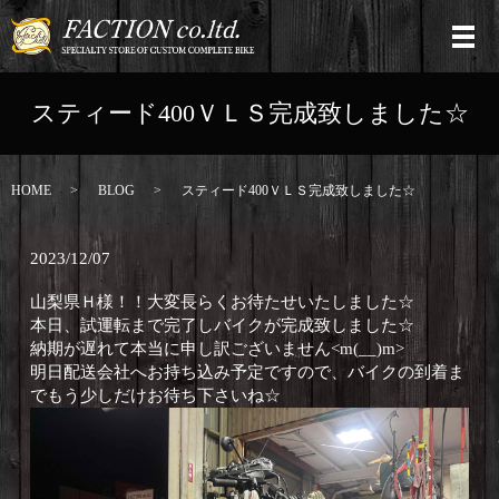
スティード400ＶＬＳ完成致しました☆
HOME
BLOG
スティード400ＶＬＳ完成致しました☆
2023/12/07
山梨県Ｈ様！！大変長らくお待たせいたしました☆
本日、試運転まで完了しバイクが完成致しました☆
納期が遅れて本当に申し訳ございません<m(__)m>
明日配送会社へお持ち込み予定ですので、バイクの到着ま
でもう少しだけお待ち下さいね☆