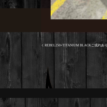
REBEL250×TITANIUM BLACKご