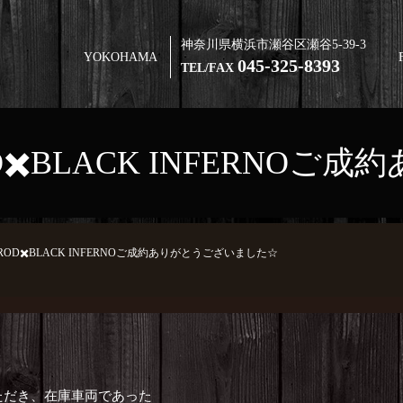
神奈川県横浜市瀬谷区瀬谷5-39-3
YOKOHAMA
045-325-8393
TEL/FAX
 ROD✖️BLACK INFER
EW ROD✖️BLACK INFERNOご成約ありがとうございました☆
ただき、在庫車両であった