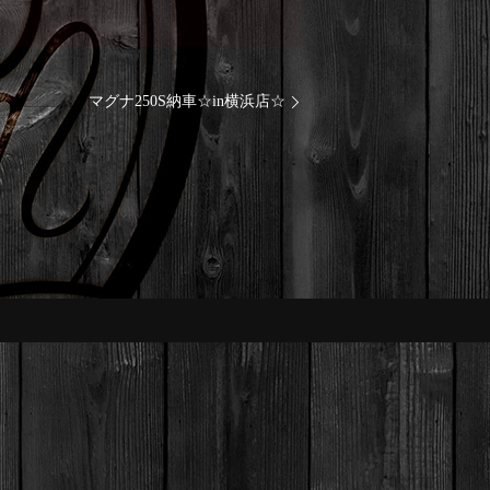
マグナ250S納車☆in横浜店☆