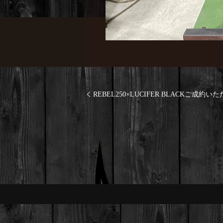
REBEL250×LUCIFER BLACKご成約