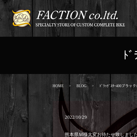
ﾄ
HOME
BLOG
ﾄﾞﾗｯｸﾞｽﾀｰ400ブラ
2022/10/29
熊本県Ｍ様大変お待たせ致しまし