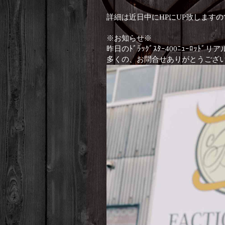
詳細は近日中にHPにUP致しますの
※お知らせ※
昨日のﾄﾞﾗｯｸﾞｽﾀｰ400ﾆｭｰﾛ
多くの、お問合せありがとうござ