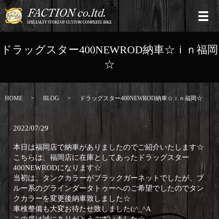
ドラッグスター400NEWROD納車☆ｉｎ福岡
☆
HOME
BLOG
ドラッグスター400NEWROD納車☆ｉｎ福岡☆
2022/07/29
本日は福岡店で納車がありましたのでご紹介いたします☆
こちらは、福岡店に在庫としてあったドラッグスター
400NEWRODになります☆
当初は、タンクカラーがブラックガーネットでしたが、ブ
ルー系のグラインダータトゥーへのご希望でしたのでタン
クカラーを変更後納車致しました☆
車検整備も大変お待たせ致しました(;^_^A