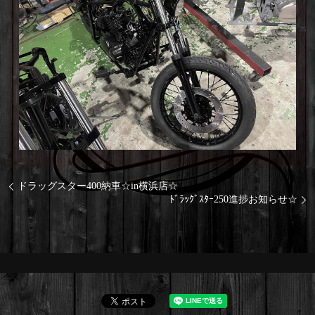
ドラッグスター400納車☆in横浜店☆
ﾄﾞﾗｯｸﾞｽﾀｰ250進捗お知らせ☆