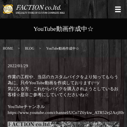
YouTube動画作成中☆
HOME
BLOG
YouTube動画作成中☆
2022/01/29
作業の工程や、当店のカスタムバイクをより知ってもらう
為に、只今
YouTube動画を作成しております(^^)/
気になる方、これからバイクを購入されようとしているお
客様☆是非ご参考にしていてくださいね☆
YouTubeチャンネル
https://www.youtube.com/channel/UCo7Z6ykw_ATR52ej2AzjHh