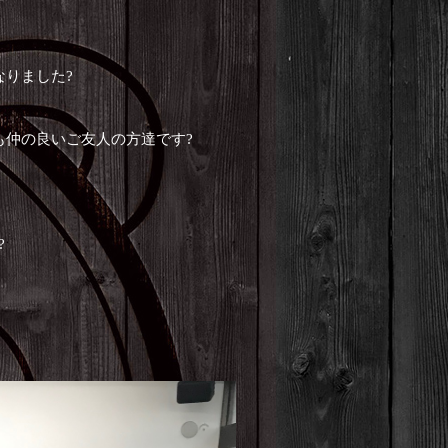
りました?
仲の良いご友人の方達です?
?