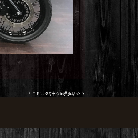
ＦＴＲ223納車☆in横浜店☆