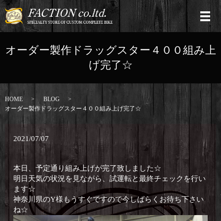
オーダー製作ドラッグスター４００組み上
げ完了☆
HOME
BLOG
オーダー製作ドラッグスター４００組み上げ完了☆
2021/07/07
本日、予定通り組み上げが完了致しました☆
明日天気の状況を見ながら、試運転と最終チェックを行い
ます☆
神奈川県のY様もうすぐですので今しばらくお待ち下さい
ね☆