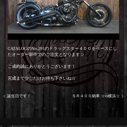
CATALOGのNo.291のドラッグスター４００をベースにし
たオーダー製作でのご注文となります☆
ご成約誠にありがとうございます！
完成まで少しだけお待ち下さいね☆
誕生日です！
ＳＲ４００納車 ☆in横浜☆